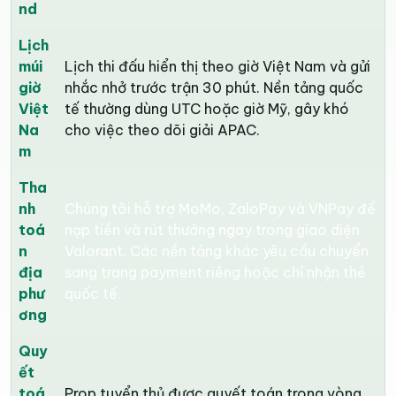
nd
Lịch
múi
Lịch thi đấu hiển thị theo giờ Việt Nam và gửi
giờ
nhắc nhở trước trận 30 phút. Nền tảng quốc
Việt
tế thường dùng UTC hoặc giờ Mỹ, gây khó
Na
cho việc theo dõi giải APAC.
m
Tha
nh
Chúng tôi hỗ trợ MoMo, ZaloPay và VNPay để
toá
nạp tiền và rút thưởng ngay trong giao diện
n
Valorant. Các nền tảng khác yêu cầu chuyển
địa
sang trang payment riêng hoặc chỉ nhận thẻ
phư
quốc tế.
ơng
Quy
ết
toá
Prop tuyển thủ được quyết toán trong vòng