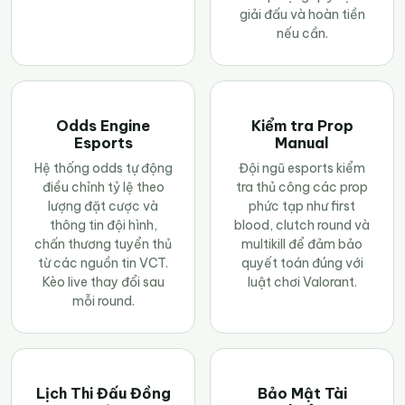
giải đấu và hoàn tiền
nếu cần.
Odds Engine
Kiểm tra Prop
Esports
Manual
Hệ thống odds tự động
Đội ngũ esports kiểm
điều chỉnh tỷ lệ theo
tra thủ công các prop
lượng đặt cược và
phức tạp như first
thông tin đội hình,
blood, clutch round và
chấn thương tuyển thủ
multikill để đảm bảo
từ các nguồn tin VCT.
quyết toán đúng với
Kèo live thay đổi sau
luật chơi Valorant.
mỗi round.
Lịch Thi Đấu Đồng
Bảo Mật Tài