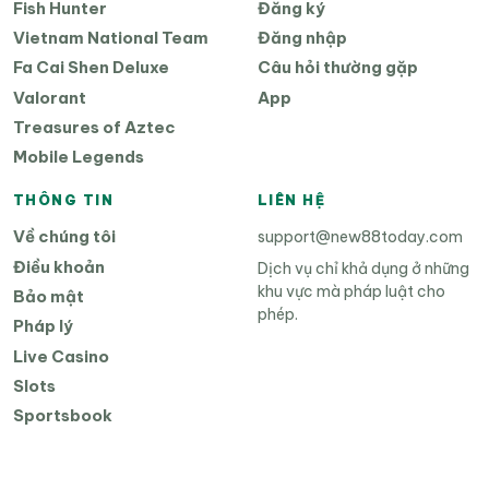
Fish Hunter
Đăng ký
Vietnam National Team
Đăng nhập
Fa Cai Shen Deluxe
Câu hỏi thường gặp
Valorant
App
Treasures of Aztec
Mobile Legends
THÔNG TIN
LIÊN HỆ
Về chúng tôi
support@new88today.com
Điều khoản
Dịch vụ chỉ khả dụng ở những
khu vực mà pháp luật cho
Bảo mật
phép.
Pháp lý
Live Casino
Slots
Sportsbook