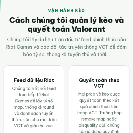
VẬN HÀNH KÈO
Cách chúng tôi quản lý kèo và
quyết toán Valorant
Chúng tôi lấy dữ liệu trận đấu từ feed chính thức của
Riot Games và các đối tác truyền thông VCT để đảm
bảo tỷ số, thống kê tuyển thủ và thời...
Feed dữ liệu Riot
Quyết toán theo
VCT
Chúng tôi kết nối feed
Mọi prop và kèo được
trực tiếp từ Riot
quyết toán theo kết
Games để lấy tỷ số
quả chính thức trên
map, thống kê round
trang VCT. Trường hợp
và danh sách tuyển
remake map hoặc
thủ ra sân cho mọi trận
disqualify đội, chúng
VCT và giải khu vực.
tôi áp dụng quy định