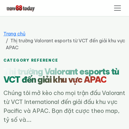
new88today
Trang chủ
Thị trường Valorant esports từ VCT đến giải khu vực
APAC
CATEGORY REFERENCE
Thị trường Valorant esports từ
VCT đến giải khu vực APAC
Chúng tôi mở kèo cho mọi trận đấu Valorant
từ VCT International đến giải đấu khu vực
Pacific và APAC. Bạn đặt cược theo map,
tỷ số và...