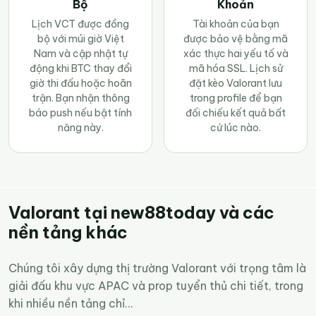
Bộ
Khoản
Lịch VCT được đồng
Tài khoản của bạn
bộ với múi giờ Việt
được bảo vệ bằng mã
Nam và cập nhật tự
xác thực hai yếu tố và
động khi BTC thay đổi
mã hóa SSL. Lịch sử
giờ thi đấu hoặc hoãn
đặt kèo Valorant lưu
trận. Bạn nhận thông
trong profile để bạn
báo push nếu bật tính
đối chiếu kết quả bất
năng này.
cứ lúc nào.
Valorant tại new88today và các
nền tảng khác
Chúng tôi xây dựng thị trường Valorant với trọng tâm là
giải đấu khu vực APAC và prop tuyển thủ chi tiết, trong
khi nhiều nền tảng chỉ...