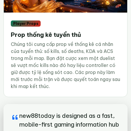
Player Props
Prop thống kê tuyển thủ
Chúng tôi cung cấp prop về thống kê cá nhân
của tuyển thủ: số kills, số deaths, KDA và ACS
trong mỗi map. Bạn đặt cược xem một duelist
sẽ vượt mốc kills nào đó hay liệu controller có
giữ được tỷ lệ sống sót cao. Các prop này làm
mới trước mỗi trận và được quyết toán ngay sau
khi map kết thúc.
new88today is designed as a fast,
mobile-first gaming information hub