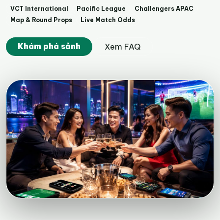
VCT International
Pacific League
Challengers APAC
Map & Round Props
Live Match Odds
Khám phá sảnh
Xem FAQ