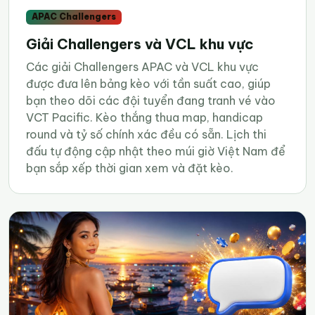
APAC Challengers
Giải Challengers và VCL khu vực
Các giải Challengers APAC và VCL khu vực
được đưa lên bảng kèo với tần suất cao, giúp
bạn theo dõi các đội tuyển đang tranh vé vào
VCT Pacific. Kèo thắng thua map, handicap
round và tỷ số chính xác đều có sẵn. Lịch thi
đấu tự động cập nhật theo múi giờ Việt Nam để
bạn sắp xếp thời gian xem và đặt kèo.