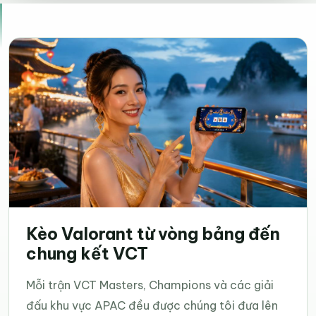
Kèo Valorant từ vòng bảng đến
chung kết VCT
Mỗi trận VCT Masters, Champions và các giải
đấu khu vực APAC đều được chúng tôi đưa lên