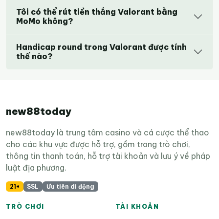
Tôi có thể rút tiền thắng Valorant bằng
MoMo không?
Handicap round trong Valorant được tính
thế nào?
new88today
new88today là trung tâm casino và cá cược thể thao
cho các khu vực được hỗ trợ, gồm trang trò chơi,
thông tin thanh toán, hỗ trợ tài khoản và lưu ý về pháp
luật địa phương.
21+
SSL
Ưu tiên di động
TRÒ CHƠI
TÀI KHOẢN