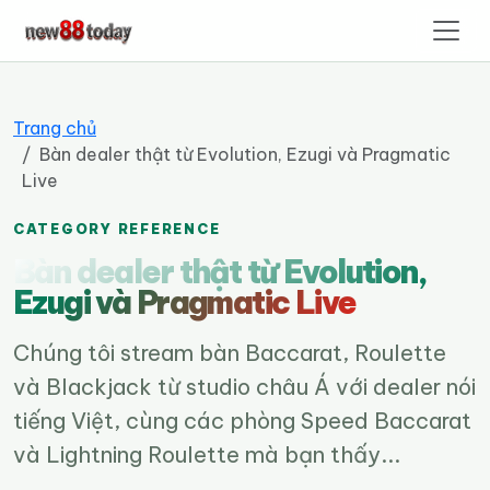
new88today
Trang chủ
Bàn dealer thật từ Evolution, Ezugi và Pragmatic
Live
CATEGORY REFERENCE
Bàn dealer thật từ Evolution,
Ezugi và Pragmatic Live
Chúng tôi stream bàn Baccarat, Roulette
và Blackjack từ studio châu Á với dealer nói
tiếng Việt, cùng các phòng Speed Baccarat
và Lightning Roulette mà bạn thấy...