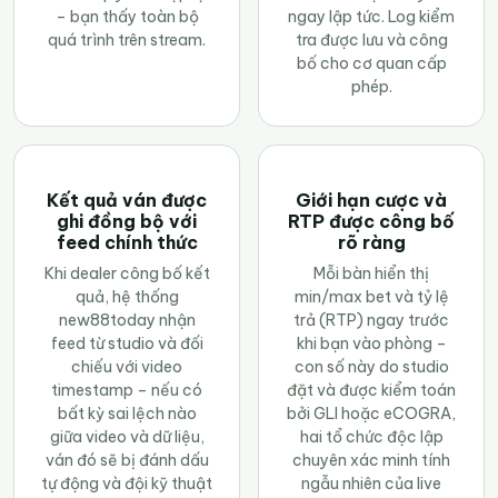
– bạn thấy toàn bộ
ngay lập tức. Log kiểm
quá trình trên stream.
tra được lưu và công
bố cho cơ quan cấp
phép.
Kết quả ván được
Giới hạn cược và
ghi đồng bộ với
RTP được công bố
feed chính thức
rõ ràng
Khi dealer công bố kết
Mỗi bàn hiển thị
quả, hệ thống
min/max bet và tỷ lệ
new88today nhận
trả (RTP) ngay trước
feed từ studio và đối
khi bạn vào phòng –
chiếu với video
con số này do studio
timestamp – nếu có
đặt và được kiểm toán
bất kỳ sai lệch nào
bởi GLI hoặc eCOGRA,
giữa video và dữ liệu,
hai tổ chức độc lập
ván đó sẽ bị đánh dấu
chuyên xác minh tính
tự động và đội kỹ thuật
ngẫu nhiên của live