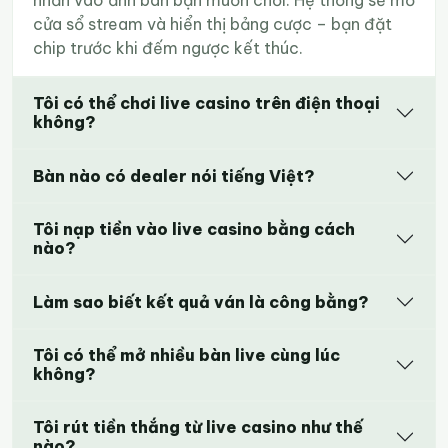
nhấn vào ảnh bàn bạn muốn chơi. Hệ thống sẽ mở
cửa sổ stream và hiển thị bảng cược – bạn đặt
chip trước khi đếm ngược kết thúc.
Tôi có thể chơi live casino trên điện thoại
không?
Bàn nào có dealer nói tiếng Việt?
Tôi nạp tiền vào live casino bằng cách
nào?
Làm sao biết kết quả ván là công bằng?
Tôi có thể mở nhiều bàn live cùng lúc
không?
Tôi rút tiền thắng từ live casino như thế
nào?