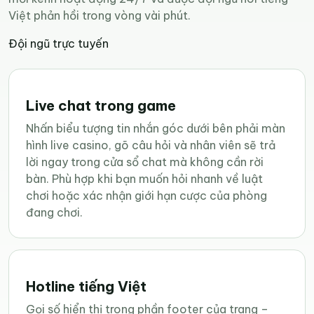
Việt phản hồi trong vòng vài phút.
Đội ngũ trực tuyến
Live chat trong game
Nhấn biểu tượng tin nhắn góc dưới bên phải màn
hình live casino, gõ câu hỏi và nhân viên sẽ trả
lời ngay trong cửa sổ chat mà không cần rời
bàn. Phù hợp khi bạn muốn hỏi nhanh về luật
chơi hoặc xác nhận giới hạn cược của phòng
đang chơi.
Hotline tiếng Việt
Gọi số hiển thị trong phần footer của trang –