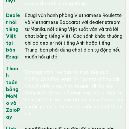
chờ lâu hơn khi phòng đông.
Deale
Ezugi vận hành phòng Vietnamese Roulette
r nói
và Vietnamese Baccarat với dealer stream
tiếng
từ Manila, nói tiếng Việt suốt ván và trả lời
Việt
chat bằng tiếng Việt. Các sảnh khác thường
tại
chỉ có dealer nói tiếng Anh hoặc tiếng
bàn
Trung, bạn phải dùng chat dịch tự động nếu
Ezugi
muốn hỏi gì đó.
Than
Bạn nạp chip live casino trực tiếp qua
h
MoMo, ZaloPay hoặc VNPay mà không cần
toán
chuyển đổi sang ví trung gian. Nhiều nền
bằng
tảng quốc tế yêu cầu bạn nạp vào ví điện tử
MoM
bên thứ ba trước, sau đó mới chuyển vào tài
o và
khoản game – thêm một bước và mất thêm
ZaloP
phí.
ay
Lịch
new88today giữ log đầy đủ của mọi ván