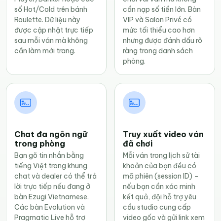
số Hot/Cold trên bánh
cần nạp số tiền lớn. Bàn
Roulette. Dữ liệu này
VIP và Salon Privé có
được cập nhật trực tiếp
mức tối thiểu cao hơn
sau mỗi ván mà không
nhưng được đánh dấu rõ
cần làm mới trang.
ràng trong danh sách
phòng.
Chat đa ngôn ngữ
Truy xuất video ván
trong phòng
đã chơi
Bạn gõ tin nhắn bằng
Mỗi ván trong lịch sử tài
tiếng Việt trong khung
khoản của bạn đều có
chat và dealer có thể trả
mã phiên (session ID) –
lời trực tiếp nếu đang ở
nếu bạn cần xác minh
bàn Ezugi Vietnamese.
kết quả, đội hỗ trợ yêu
Các bàn Evolution và
cầu studio cung cấp
Pragmatic Live hỗ trợ
video gốc và gửi link xem