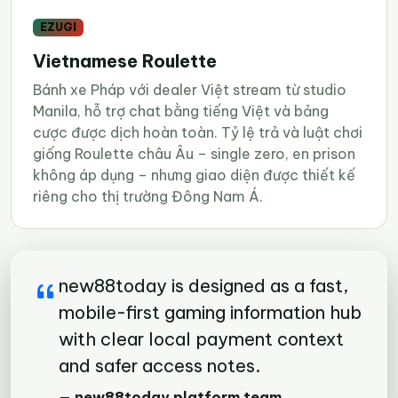
EZUGI
Vietnamese Roulette
Bánh xe Pháp với dealer Việt stream từ studio
Manila, hỗ trợ chat bằng tiếng Việt và bảng
cược được dịch hoàn toàn. Tỷ lệ trả và luật chơi
giống Roulette châu Âu – single zero, en prison
không áp dụng – nhưng giao diện được thiết kế
riêng cho thị trường Đông Nam Á.
new88today is designed as a fast,
mobile-first gaming information hub
with clear local payment context
and safer access notes.
— new88today platform team