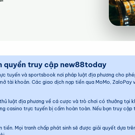
ơi
ạn quyền truy cập new88today
c tuyến và sportsbook nơi pháp luật địa phương cho phép
mở tài khoản. Các giao dịch nạp tiền qua MoMo, ZaloPay v
 thủ luật địa phương về cá cược và trò chơi có thưởng tại 
g casino trực tuyến bị cấm hoàn toàn. Nếu bạn truy cập t
 tiền. Mọi tranh chấp phát sinh sẽ được giải quyết dựa trê
ôi.