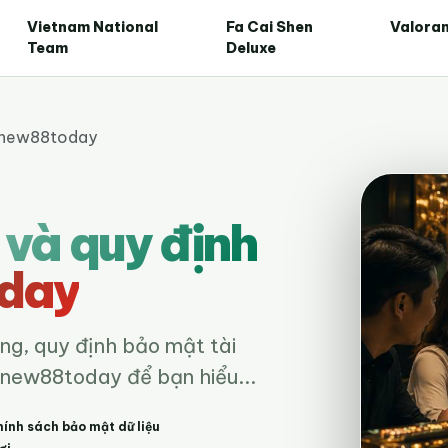
Vietnam National
Fa Cai Shen
Valora
Team
Deluxe
n new88today
 và quy định
oday
ng, quy định bảo mật tài
 new88today để bạn hiểu...
ính sách bảo mật dữ liệu