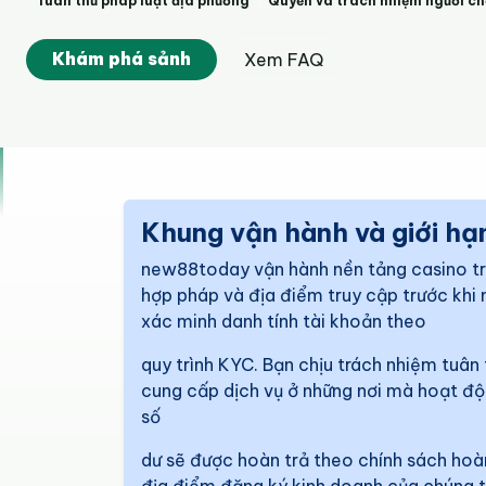
Tuân thủ pháp luật địa phương
Quyền và trách nhiệm người ch
Khám phá sảnh
Xem FAQ
Khung vận hành và giới h
new88today vận hành nền tảng casino trự
hợp pháp và địa điểm truy cập trước khi 
xác minh danh tính tài khoản theo
quy trình KYC. Bạn chịu trách nhiệm tuân
cung cấp dịch vụ ở những nơi mà hoạt độn
số
dư sẽ được hoàn trả theo chính sách hoàn
địa điểm đăng ký kinh doanh của chúng t