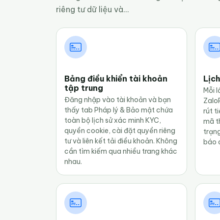
riêng tư dữ liệu và...
Bảng điều khiển tài khoản
Lịch
tập trung
Mỗi 
Đăng nhập vào tài khoản và bạn
Zalo
thấy tab Pháp lý & Bảo mật chứa
rút t
toàn bộ lịch sử xác minh KYC,
mã th
quyền cookie, cài đặt quyền riêng
trạng
tư và liên kết tải điều khoản. Không
báo 
cần tìm kiếm qua nhiều trang khác
nhau.