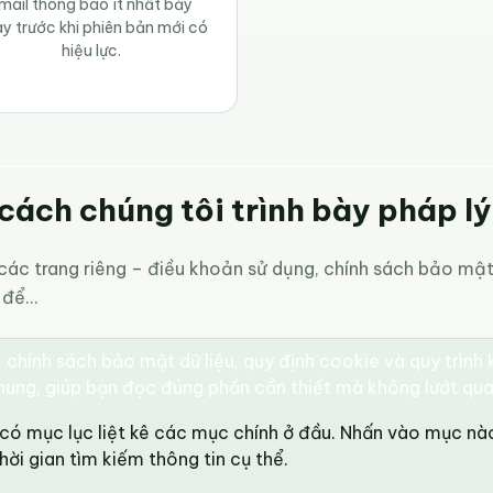
mail thông báo ít nhất bảy
y trước khi phiên bản mới có
hiệu lực.
cách chúng tôi trình bày pháp lý
các trang riêng – điều khoản sử dụng, chính sách bảo mật
để...
 chính sách bảo mật dữ liệu, quy định cookie và quy trình k
hung, giúp bạn đọc đúng phần cần thiết mà không lướt qua
 có mục lục liệt kê các mục chính ở đầu. Nhấn vào mục n
hời gian tìm kiếm thông tin cụ thể.