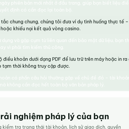
 ngày phiên bản mới nhất ở đầu trang, giúp bạn biết liệu đi
yết định có cần đọc lại toàn bộ.
uy tắc chung chung, chúng tôi đưa ví dụ tình huống thực tế 
hoặc khiếu nại kết quả vòng casino.
 dụng và gặp cụm từ liên quan đến bảo mật dữ liệu, bạn th
ay vì phải tìm kiếm thủ công.
ộ điều khoản dưới dạng PDF để lưu trữ trên máy hoặc in r
b tạm thời không truy cập được.
khoản có phần câu hỏi thường gặp về chủ đề đó – tài khoản
 mà không cần đọc hết toàn bộ văn bản pháp lý.
trải nghiệm pháp lý của bạn
kiểm tra trạng thái tài khoản, lịch sử giao dịch, quyền