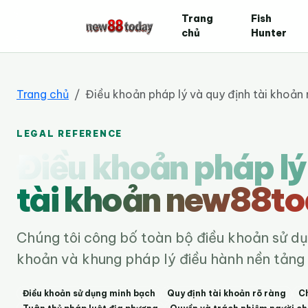
Trang
Fish
new88today
chủ
Hunter
Trang chủ
Điều khoản pháp lý và quy định tài khoả
LEGAL REFERENCE
Điều khoản pháp lý
tài khoản new88t
Chúng tôi công bố toàn bộ điều khoản sử dụ
khoản và khung pháp lý điều hành nền tảng
Điều khoản sử dụng minh bạch
Quy định tài khoản rõ ràng
Ch