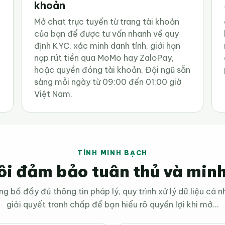
khoản
Mở chat trực tuyến từ trang tài khoản
g
của bạn để được tư vấn nhanh về quy
định KYC, xác minh danh tính, giới hạn
nạp rút tiền qua MoMo hay ZaloPay,
hoặc quyền đóng tài khoản. Đội ngũ sẵn
sàng mỗi ngày từ 09:00 đến 01:00 giờ
Việt Nam.
TÍNH MINH BẠCH
ôi đảm bảo tuân thủ và minh
bố đầy đủ thông tin pháp lý, quy trình xử lý dữ liệu cá 
giải quyết tranh chấp để bạn hiểu rõ quyền lợi khi mở...