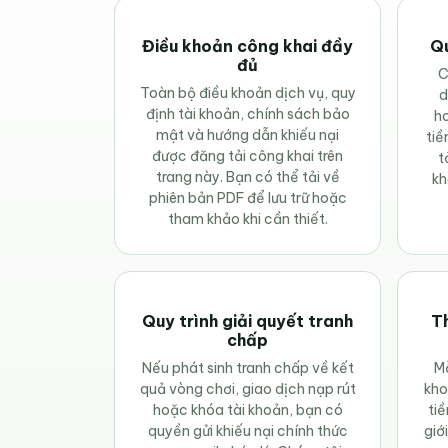
Điều khoản công khai đầy
Qu
đủ
C
Toàn bộ điều khoản dịch vụ, quy
d
định tài khoản, chính sách bảo
h
mật và hướng dẫn khiếu nại
tiề
được đăng tải công khai trên
t
trang này. Bạn có thể tải về
kh
phiên bản PDF để lưu trữ hoặc
tham khảo khi cần thiết.
Quy trình giải quyết tranh
Th
chấp
Nếu phát sinh tranh chấp về kết
Mỗ
quả vòng chơi, giao dịch nạp rút
kho
hoặc khóa tài khoản, bạn có
ti
quyền gửi khiếu nại chính thức
giớ