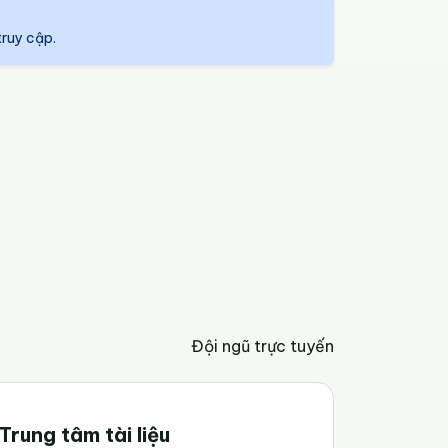
truy cập.
Đội ngũ trực tuyến
Trung tâm tài liệu