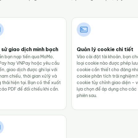
 sử giao dịch minh bạch
Quản lý cookie chi tiết
lần bạn nạp tiền qua MoMo,
Vào cài đặt tài khoản, bạn c
Pay hay VNPay hoặc yêu cầu
loại cookie nào được phép lưu
iền, giao dịch được ghi lại với
cookie cần thiết cho đăng nh
am chiếu, thời gian xử lý và
cookie phân tích trải nghiệm 
 thái hiện tại. Bạn có thể xuất
cookie tùy chỉnh giao diện – v
cáo PDF để đối chiếu khi cần.
lựa chọn để áp dụng cho các
phiên sau.